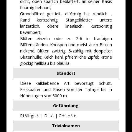
dicht, oben spärlich beblättert, an seiner Basis
flaumig behaart;
Grundblätter gestielt, eiförmig bis rundlich ,
Rand kerbzähnig; Stängelblätter untere
lanzettlich, obere linealisch, kurzborstig
bewimpert;
Blüten einzeln oder zu 2-6 in traubigen
Blütenständen, Knospen und meist auch Blüten
nickend; Blüten zwittrig, 5-zählig mit doppelter
Blütenhülle; Kelch kahl, pfriemliche Zipfel; Krone
glockig hellblau bis blaulila.
Standort
Diese kalkliebende Art bevorzugt Schutt,
Felsspalten und Rasen von der Tallage bis in
Höhenlagen von 3000 m.
Gefährdung
RLVlbg: -/- | D: -/- | CH: -+/-+
Trivialnamen