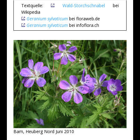
Textquelle:
Wald-Storchschnabel
bei
Wikipedia
Geranium sylvaticum
bei floraweb.de
Geranium sylvaticum
bei infoflora.ch
Bam, Heuberg Nord Juni 2010