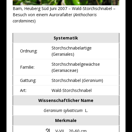
Bam, Heuberg Süd Juni 2007 – Wald-Storchschnabel –
Besuch von einem Aurorafalter (
Anthocharis
cardamines
)
Systematik
Storchschnabelartige
Ordnung:
(Geraniales)
Storchschnabelgewächse
Familie:
(Geraniaceae)
Gattung:
Storchschnäbel (
Geranium
)
Art:
Wald-Storchschnabel
Wissenschaftlicher Name
Geranium sylvaticum
L.
Merkmale
V-VII 20-60 cm