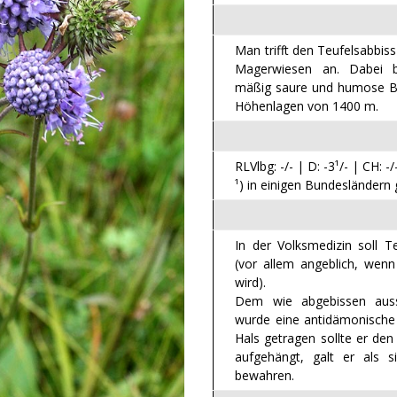
Man trifft den Teufelsabbi
Magerwiesen an. Dabei be
mäßig saure und humose Böd
Höhenlagen von 1400 m.
RLVlbg: -/- | D: -3¹/- | CH: -/
¹) in einigen Bundesländern
In der Volksmedizin soll T
(vor allem angeblich, wenn
wird).
Dem wie abgebissen auss
wurde eine antidämonische
Hals getragen sollte er den
aufgehängt, galt er als 
bewahren.