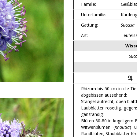
Familie:
Geißbla
Unterfamilie:
Kardeng
Gattung:
Succisa
Art:
Teufels
Wiss
Succ
Rhizom bis 50 cm in die Ti
abgebissen aussehend;
Stängel aufrecht, oben blatt
Laubblätter rosettig, gegenst
ganzrandig;
Blüten 50-80 in kugeligem B
Witwenblumen (
Knautia
) u
Randblüten; Staubblätter Kr