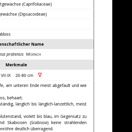
ttgewächse (Caprifoliaceae)
ewächse (Dipsacoideae)
abbiss
enschaftlicher Name
isa pratensis
M
OENCH
Merkmale
∇
VII-IX 20-80 cm
efe, am unteren Ende meist abgefault und wie
los, behaart;
ändig, länglich bis länglich-lanzettlich, meist
lütenstand, violett bis blau, im Gegensatz zu
nd Skabiosen (
Scabiosa
) keine strahlenden
onröhre deutlich überragend.