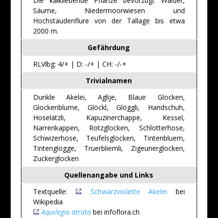
Die kalkliebende Pflanze bevorzugt Wälder,
Säume, Niedermoorwiesen und
Hochstaudenflure von der Tallage bis etwa
2000 m.
Gefährdung
RLVlbg: 4/+ | D: -/+ | CH: -/-+
Trivialnamen
Dunkle Akelei, Aglije, Blaue Glocken,
Glockenblume, Glöckl, Glöggli, Handschuh,
Hoselätzli, Kapuzinerchappe, Kessel,
Narrenkappen, Rotzglocken, Schlotterhose,
Schwizerhose, Teufelsglocken, Tintenbluem,
Tintenglogge, Truerbliemli, Zigeunerglocken,
Zuckerglocken
Quellenangabe und Links
Textquelle:
Schwarzviolette Akelei
bei
Wikipedia
Aquilegia atrata
bei infoflora.ch