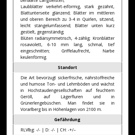
behaarte Längsleisten;
Laubblätter verkehrt-eiförmig, stark gezähnt,
Blattunterseite glänzend; Blätter im mittleren
und oberen Bereich zu 3-4 in Quirlen, sitzend,
leicht stängelumfassend; Blätter unten kurz
gestielt, gegenständig;
Blüten radiärsymmetrisch, 4-zählig; Kronblätter
rosaviolett, 6-10 mm lang, schmal, tief
eingeschnitten; Griffelaufrecht, Narbe
keulenförmig.
Standort
Die Art bevorzugt sickerfrische, nährstoffreiche
und humose Ton- und Lehmböden und wächst
in Hochstaudengesellschaften auf feuchtem
Geröll, auf Lägerfluren und in
Grünerlengebüschen. Man findet sie in
Vorarlberg bis in Höhenlagen von 2100 m.
Gefährdung
RLVlbg: -/- | D: -/- | CH: -+/–