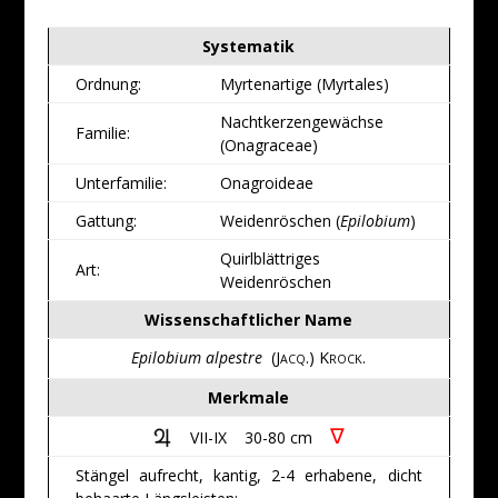
Systematik
Ordnung:
Myrtenartige (Myrtales)
Nachtkerzengewächse
Familie:
(Onagraceae)
Unterfamilie:
Onagroideae
Gattung:
Weidenröschen (
Epilobium
)
Quirlblättriges
Art:
Weidenröschen
Wissenschaftlicher Name
Epilobium alpestre
(J
.) K
.
ACQ
ROCK
Merkmale
∇
VII-IX 30-80 cm
Stängel aufrecht, kantig, 2-4 erhabene, dicht