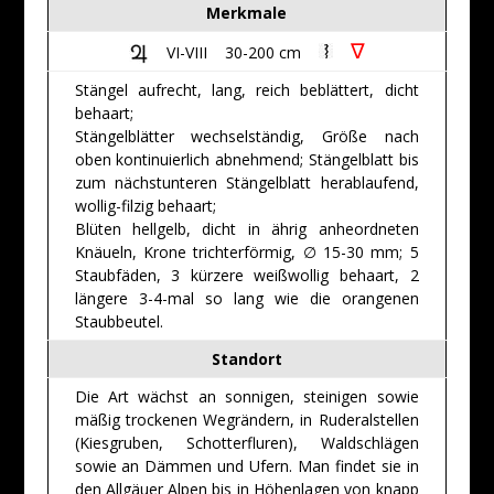
Merkmale
∇
VI-VIII 30-200 cm
Stängel aufrecht, lang, reich beblättert, dicht
behaart;
Stängelblätter wechselständig, Größe nach
oben kontinuierlich abnehmend; Stängelblatt bis
zum nächstunteren Stängelblatt herablaufend,
wollig-filzig behaart;
Blüten hellgelb, dicht in ährig anheordneten
Knäueln, Krone trichterförmig, ∅ 15-30 mm; 5
Staubfäden, 3 kürzere weißwollig behaart, 2
längere 3-4-mal so lang wie die orangenen
Staubbeutel.
Standort
Die Art wächst an sonnigen, steinigen sowie
mäßig trockenen Wegrändern, in Ruderalstellen
(Kiesgruben, Schotterfluren), Waldschlägen
sowie an Dämmen und Ufern. Man findet sie in
den Allgäuer Alpen bis in Höhenlagen von knapp