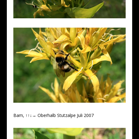
Bam, ↑↑↓→ Oberhalb Stutzalpe Juli 2007