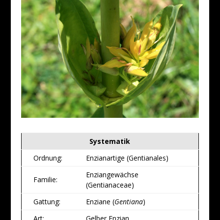
Systematik
Ordnung:
Enzianartige (Gentianales)
Enziangewächse
Familie:
(Gentianaceae)
Gattung:
Enziane (
Gentiana
)
Art:
Gelber Enzian