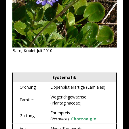
Bam, Koblet Juli 2010
Systematik
Ordnung:
Lippenblütlerartige (Lamiales)
Wegerichgewächse
Familie:
(Plantaginaceae)
Ehrenpreis
Gattung:
(
Veronica
)
Chatzaaigle
Art:
Alpen-Ehrenpreis